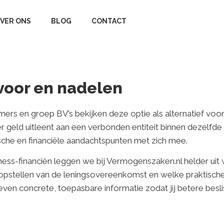
VER ONS
BLOG
CONTACT
 voor en nadelen
ers en groep BV’s bekijken deze optie als alternatief voor
eld uitleent aan een verbonden entiteit binnen dezelfde h
idische en financiële aandachtspunten met zich mee.
ess-financiën leggen we bij Vermogenszaken.nl helder uit w
et opstellen van de leningsovereenkomst en welke praktische
ven concrete, toepasbare informatie zodat jij betere besl