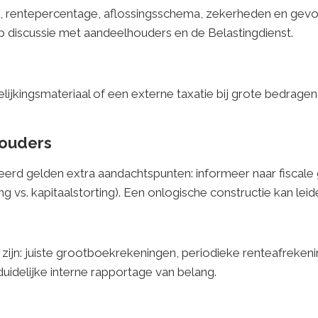
om, rentepercentage, aflossingsschema, zekerheden en gevol
p discussie met aandeelhouders en de Belastingdienst.
jkingsmateriaal of een externe taxatie bij grote bedragen.
houders
erd gelden extra aandachtspunten: informeer naar fiscale
ning vs. kapitaalstorting). Een onlogische constructie kan lei
zijn: juiste grootboekrekeningen, periodieke renteafrekeni
uidelijke interne rapportage van belang.