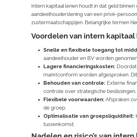
Intern kapitaal lenen houdt in dat geld bin
aandeelhouderslening van een privé-persoon 
zustermaatschappijen. Belangrijke termen hier
Voordelen van intern kapitaal
Snelle en flexibele toegang tot mid
aandeelhouder en BV worden genomen z
Lagere financieringskosten:
Doordat e
marktconform worden afgesproken. Dit ka
Behouden van controle:
Externe fina
controle over strategische beslissingen.
Flexibele voorwaarden:
Afspraken ove
de groep.
Optimalisatie van groepsliquiditeit:
K
tussenkomst.
Nadelen en risico’s van intern