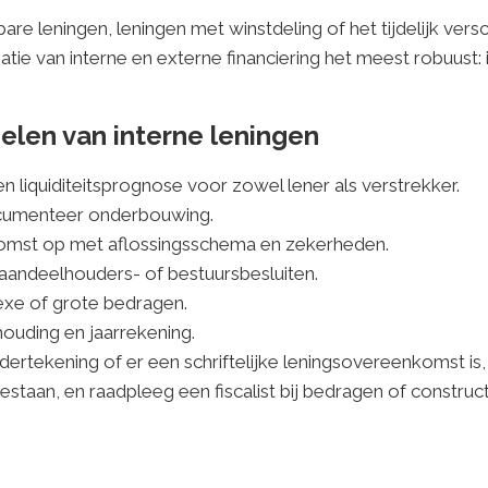
 leningen, leningen met winstdeling of het tijdelijk versch
tie van interne en externe financiering het meest robuust: in
gelen van interne leningen
n liquiditeitsprognose voor zowel lener als verstrekker.
documenteer onderbouwing.
enkomst op met aflossingsschema en zekerheden.
n aandeelhouders- of bestuursbesluiten.
plexe of grote bedragen.
houding en jaarrekening.
dertekening of er een schriftelijke leningsovereenkomst i
estaan, en raadpleeg een fiscalist bij bedragen of constru