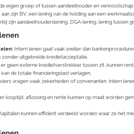
nen de eigen groep of tussen aandeelhouder en vennootscha
aan zijn BV, een lening van de holding aan een werkmaatsc
bij zijn aandeelhouderslening, DGA-lening, lening tussen g
 lenen
delen:
Intern lenen gaat vaak sneller dan bankenprocedures
onder uitgebreide kredietacceptatie.
r geen externe kredietverstrekker tussen zit, kunnen rente
n de totale financieringslast verlagen.
nciers vragen vaak zekerheden of convenanten. Intern lene
r looptijd, aflossing en rente kunnen op maat worden ge
apitalen kunnen efficiënt verdeeld worden waar ze het me
 lenen