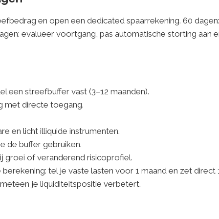
treefbedrag en open een dedicated spaarrekening. 60 dagen
dagen: evalueer voortgang, pas automatische storting aan 
el een streefbuffer vast (3–12 maanden).
g met directe toegang.
e en licht illiquide instrumenten.
e de buffer gebruiken.
ij groei of veranderend risicoprofiel.
berekening: tel je vaste lasten voor 1 maand en zet direct
eteen je liquiditeitspositie verbetert.