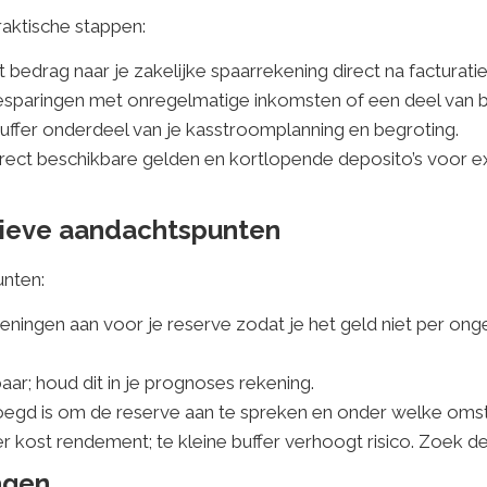
raktische stappen:
 bedrag naar je zakelijke spaarrekening direct na facturatie
esparingen met onregelmatige inkomsten of een deel van 
uffer onderdeel van je kasstroomplanning en begroting.
irect beschikbare gelden en kortlopende deposito’s voor ext
ratieve aandachtspunten
nten:
ingen aan voor je reserve zodat je het geld niet per onge
aar; houd dit in je prognoses rekening.
voegd is om de reserve aan te spreken en onder welke oms
 kost rendement; te kleine buffer verhoogt risico. Zoek de ba
agen