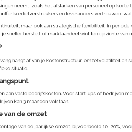
singen neemt, zoals het afslanken van personeel op korte te
uffer kredietverstrekkers en leveranciers vertrouwen, wat
tinuïteit, maar ook aan strategische flexibiliteit. In periode
je sneller herstelt of marktaandeel wint ten opzichte van
?
vang hangt af van je kostenstructuur, omzetvolatiliteit en se
ieke situatie.
gangspunt
en aan vaste bedrijfskosten. Voor start-ups of bedrijven met
drijven kan 3 maanden volstaan.
e van de omzet
age van de jaarlijkse omzet, bijvoorbeeld 10–20%, vooral