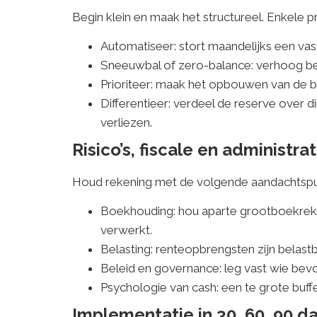
Begin klein en maak het structureel. Enkele p
Automatiseer: stort maandelijks een vast
Sneeuwbal of zero-balance: verhoog b
Prioriteer: maak het opbouwen van de b
Differentieer: verdeel de reserve over d
verliezen.
Risico’s, fiscale en administ
Houd rekening met de volgende aandachtspu
Boekhouding: hou aparte grootboekreken
verwerkt.
Belasting: renteopbrengsten zijn belastb
Beleid en governance: leg vast wie be
Psychologie van cash: een te grote buffer
Implementatie in 30, 60, 90 d