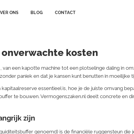
VER ONS
BLOG
CONTACT
r onverwachte kosten
, van een kapotte machine tot een plotselinge daling in o
zonder paniek en dat je kansen kunt benutten in moeilijke ti
 kapitaalreserve essentieel is, hoe je de juiste omvang bep
 buffer te bouwen. Vermogenszaken.nl deelt concrete en d
grijk zijn
quiditeitsbuffer genoemd) is de financiële ruggensteun die