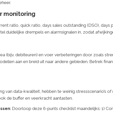
eheer.
r monitoring
 current ratio, quick ratio, days sales outstanding (DSO), da
el duidelijke drempels en alarmsignalen in, zodat afwijkinge
 area (bijv. debiteuren) en voer verbeteringen door zoals st
odellen aan en breid uit naar andere gebieden. Betrek finan
van data-kwaliteit, hebben te weinig stressscenario’s of r
ok de buffer en veerkracht aantasten.
assen
: Doorloop deze 6-punts checklist maandelijks: 1) Co