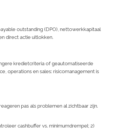
ys payable outstanding (DPO), nettowerkkapitaal
n direct actie uitlokken.
rengere kredietcriteria of geautomatiseerde
ce, operations en sales: risicomanagement is
eageren pas als problemen al zichtbaar zijn.
ntroleer cashbuffer vs. minimumdrempel; 2)