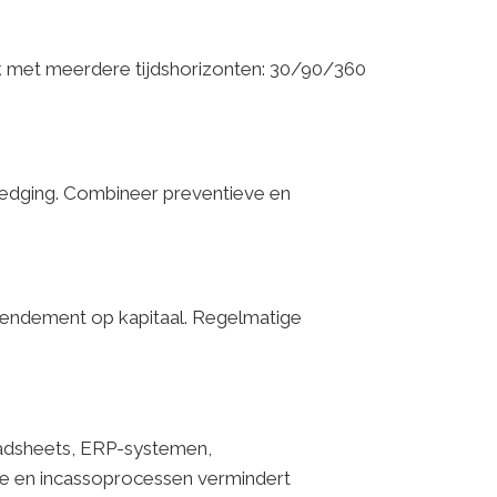
rk met meerdere tijdshorizonten: 30/90/360
 hedging. Combineer preventieve en
n rendement op kapitaal. Regelmatige
eadsheets, ERP-systemen,
ie en incassoprocessen vermindert