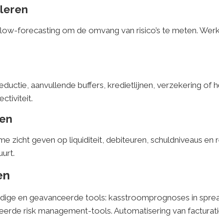
lleren
hflow-forecasting om de omvang van risico’s te meten. We
uctie, aanvullende buffers, kredietlijnen, verzekering of
tiviteit.
ren
me zicht geven op liquiditeit, debiteuren, schuldniveaus e
urt.
en
udige en geavanceerde tools: kasstroomprognoses in spr
erde risk management-tools. Automatisering van facturat